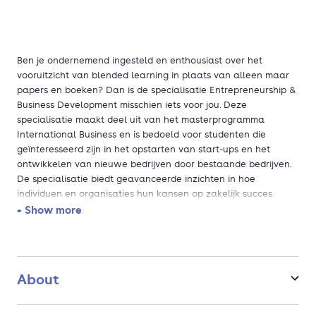
Ben je ondernemend ingesteld en enthousiast over het
vooruitzicht van blended learning in plaats van alleen maar
papers en boeken? Dan is de specialisatie Entrepreneurship &
Business Development misschien iets voor jou. Deze
specialisatie maakt deel uit van het masterprogramma
International Business en is bedoeld voor studenten die
geïnteresseerd zijn in het opstarten van start-ups en het
ontwikkelen van nieuwe bedrijven door bestaande bedrijven.
De specialisatie biedt geavanceerde inzichten in hoe
individuen en organisaties hun kansen op zakelijk succes
kunnen vergroten. Er wordt ook onderzocht hoe ondernemers
+ Show more
kunnen meeliften op de ontwikkelingen van digitalisering en
duurzaamheid als twee van de krachtigste marktinvloeden. In
de snel veranderende bedrijfsomgeving van vandaag is
ondernemerschap het nieuwe voorbeeld geworden voor
About
strategisch denken en dit programma bereidt studenten voor
op een succesvolle carrière in deze dynamische en
ondernemende omgeving.