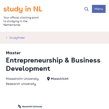
Skip
to
Go to the homepage
Menu
Search
main
content
Your official starting point
to studying in the
Netherlands
Studyfinder
Master
Entrepreneurship & Business
Development
Maastricht University
Maastricht
Research university