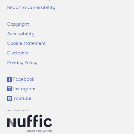
Report a vulnerability
F
Copyright
o
Accessibility
o
t
Cookie statement
e
Disclaimer
r
Privacy Policy
S
Facebook
o
Instagram
c
i
Youtube
a
l
l
i
n